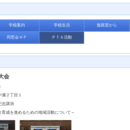
学校案内
学校生活
進路室から
同窓会ＨＰ
ＰＴＡ活動
大会
）
中瀬２丁目１
記念講演
育成を進めるための地域活動について～