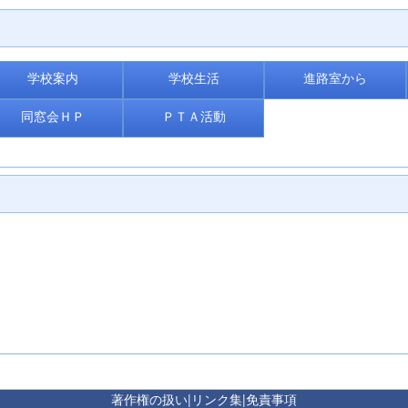
学校案内
学校生活
進路室から
同窓会ＨＰ
ＰＴＡ活動
著作権の扱い
|
リンク集
|
免責事項