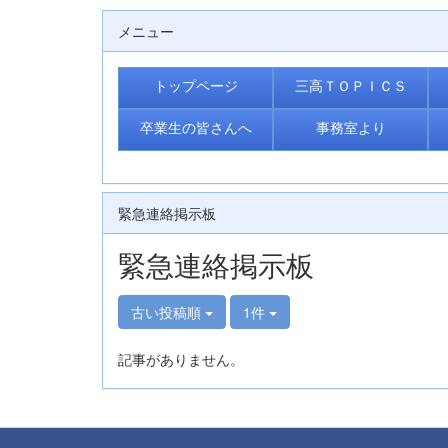
メニュー
トップページ
三高ＴＯＰＩＣＳ
卒業生の皆さんへ
事務室より
緊急連絡掲示板
緊急連絡掲示板
古い投稿順
1件
記事がありません。